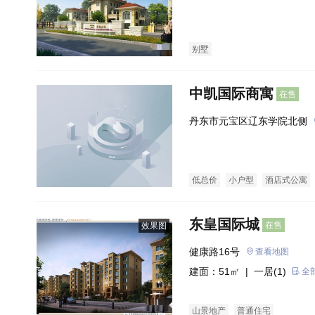
别墅
中凯国际商寓
在售
丹东市元宝区辽东学院北侧
低总价
小户型
酒店式公寓
东皇国际城
在售
效果图
健康路16号
查看地图
建面：51㎡ |
一居(1)
全
山景地产
普通住宅