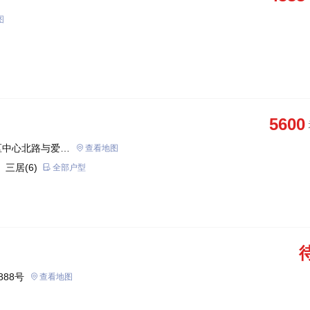
图
5600
区中心北路与爱河
查看地图
 三居(6)
全部户型
888号
查看地图