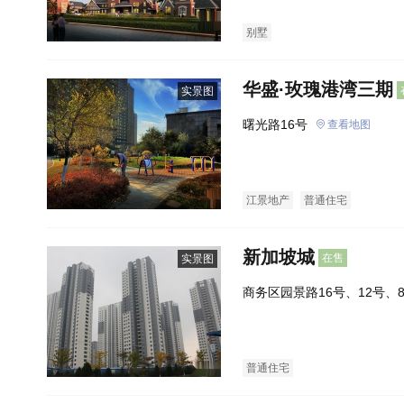
别墅
华盛·玫瑰港湾三期
实景图
曙光路16号
查看地图
江景地产
普通住宅
新加坡城
在售
实景图
商务区园景路16号、12号、
普通住宅