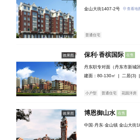
金山大街1407-2号
查看地
普通住宅
保利·香槟国际
在售
效果图
丹东职专对面（丹东市新城
大街交汇处）
建面：80-130㎡ |
二居(3)
|
小户型
普通住宅
花园洋房
博恩御山水
在售
效果图
中国·丹东·金山镇 金山大街1