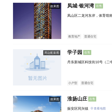
凤城·银河湾
在售
效果图
凤山区二龙河东岸，体育馆
教育地产
普通住宅
学子园
在售
周边配套图
丹东新城区科技街10号（二
小户型
普通住宅
淮扬山庄
在售
效果图
振安区同兴镇
查看地图