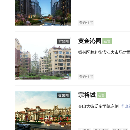
普通住宅
黄金沁园
在售
实景图
振兴区胜利街滨江大市场对
普通住宅
宗裕城
在售
效果图
金山大街辽东学院东侧
查