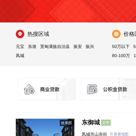
热搜区域
价格
元宝
东港
宽甸满族自治县
振安
振兴
50万以下
5
凤城
80-100万
东御城
在售
效果图
凤城市山东街
查看地图