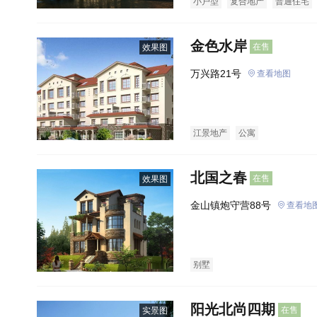
小户型
复合地产
普通住宅
金色水岸
在售
效果图
万兴路21号
查看地图
江景地产
公寓
北国之春
在售
效果图
金山镇炮守营88号
查看地
别墅
阳光北尚四期
在售
实景图