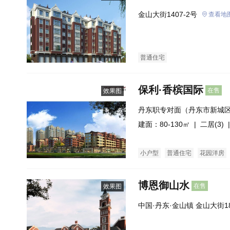
金山大街1407-2号
查看地
普通住宅
保利·香槟国际
在售
效果图
丹东职专对面（丹东市新城
大街交汇处）
建面：80-130㎡ |
二居(3)
|
小户型
普通住宅
花园洋房
博恩御山水
在售
效果图
中国·丹东·金山镇 金山大街1