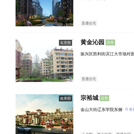
普通住宅
黄金沁园
在售
实景图
振兴区胜利街滨江大市场对
普通住宅
宗裕城
在售
效果图
金山大街辽东学院东侧
查