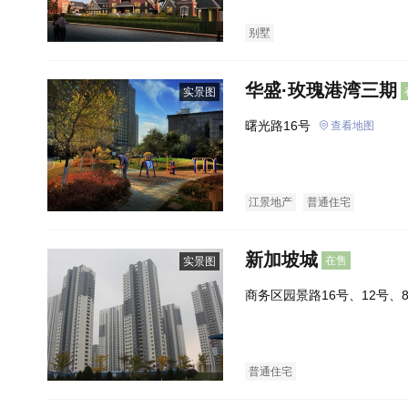
别墅
华盛·玫瑰港湾三期
实景图
曙光路16号
查看地图
江景地产
普通住宅
新加坡城
在售
实景图
商务区园景路16号、12号、
普通住宅