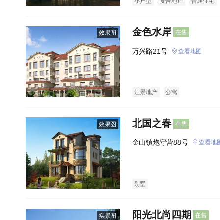
小户型
复合地产
普通住宅
金色水岸
在售
效果图
万兴路21号
查看地图
江景地产
公寓
北国之春
在售
效果图
金山镇炮守营88号
查看地
别墅
阳光北尚四期
在售
实景图