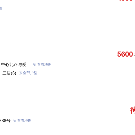
图
5600
区中心北路与爱河
查看地图
 三居(6)
全部户型
888号
查看地图