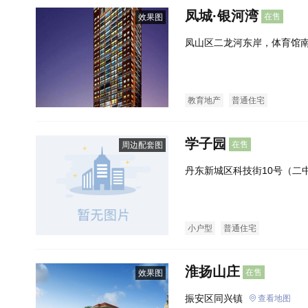
凤城·银河湾
在售
效果图
凤山区二龙河东岸，体育馆
教育地产
普通住宅
学子园
在售
周边配套图
丹东新城区科技街10号（二
小户型
普通住宅
淮扬山庄
在售
效果图
振安区同兴镇
查看地图