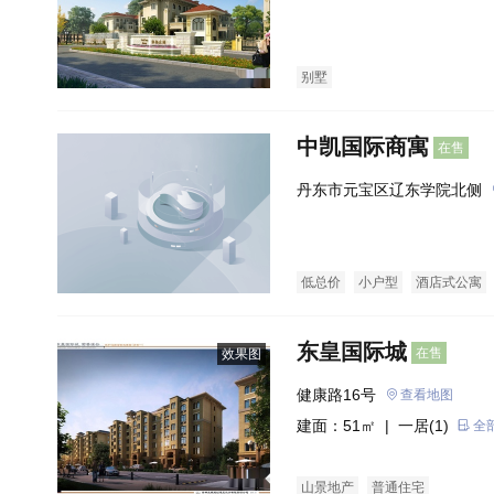
别墅
中凯国际商寓
在售
丹东市元宝区辽东学院北侧
低总价
小户型
酒店式公寓
东皇国际城
在售
效果图
健康路16号
查看地图
建面：51㎡ |
一居(1)
全
山景地产
普通住宅