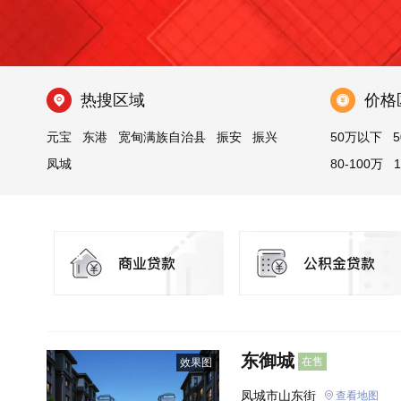
热搜区域
价格
元宝
东港
宽甸满族自治县
振安
振兴
50万以下
5
凤城
80-100万
东御城
在售
效果图
凤城市山东街
查看地图