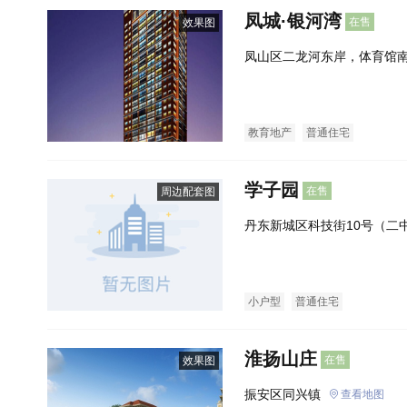
凤城·银河湾
在售
效果图
凤山区二龙河东岸，体育馆
教育地产
普通住宅
学子园
在售
周边配套图
丹东新城区科技街10号（二
小户型
普通住宅
淮扬山庄
在售
效果图
振安区同兴镇
查看地图