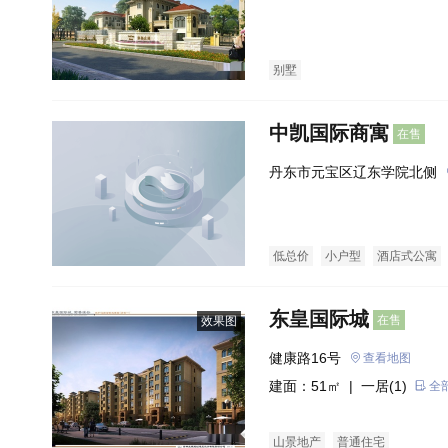
别墅
中凯国际商寓
在售
丹东市元宝区辽东学院北侧
低总价
小户型
酒店式公寓
东皇国际城
在售
效果图
健康路16号
查看地图
建面：51㎡ |
一居(1)
全
山景地产
普通住宅