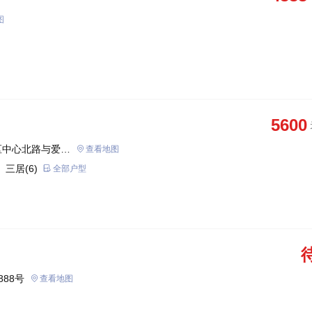
图
5600
区中心北路与爱河
查看地图
 三居(6)
全部户型
888号
查看地图