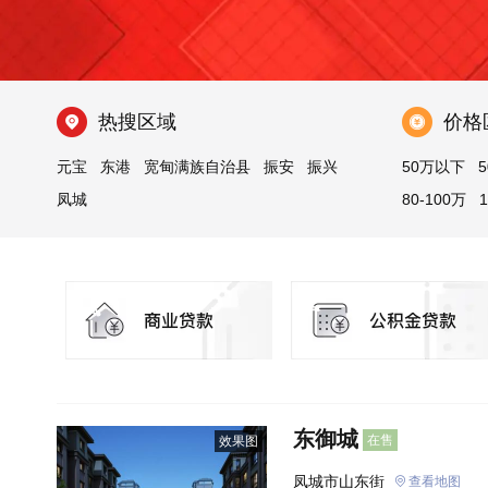
热搜区域
价格
元宝
东港
宽甸满族自治县
振安
振兴
50万以下
5
凤城
80-100万
东御城
在售
效果图
凤城市山东街
查看地图