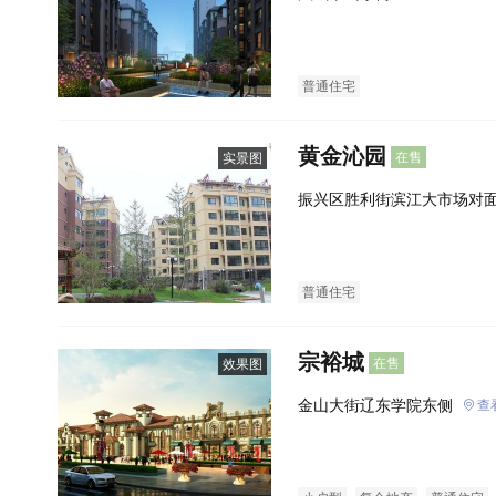
普通住宅
黄金沁园
在售
实景图
振兴区胜利街滨江大市场对
普通住宅
宗裕城
在售
效果图
金山大街辽东学院东侧
查