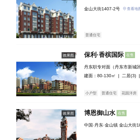
金山大街1407-2号
查看地
普通住宅
保利·香槟国际
在售
效果图
丹东职专对面（丹东市新城
大街交汇处）
建面：80-130㎡ |
二居(3)
|
小户型
普通住宅
花园洋房
博恩御山水
在售
效果图
中国·丹东·金山镇 金山大街1