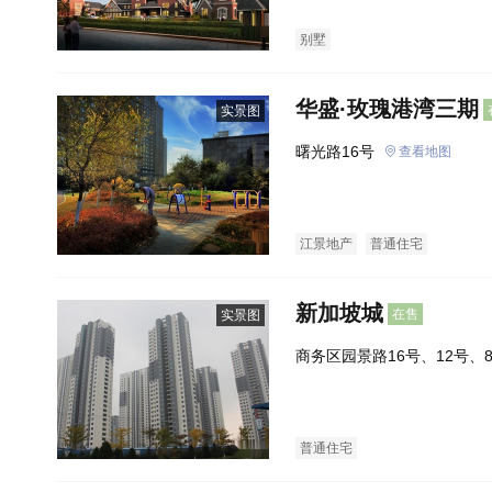
别墅
华盛·玫瑰港湾三期
实景图
曙光路16号
查看地图
江景地产
普通住宅
新加坡城
在售
实景图
商务区园景路16号、12号、
普通住宅