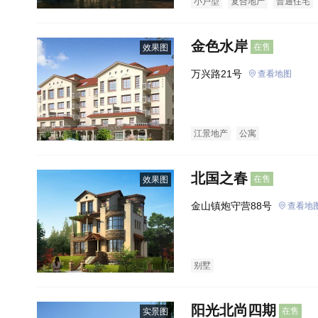
小户型
复合地产
普通住宅
金色水岸
在售
效果图
万兴路21号
查看地图
江景地产
公寓
北国之春
在售
效果图
金山镇炮守营88号
查看地
别墅
阳光北尚四期
在售
实景图