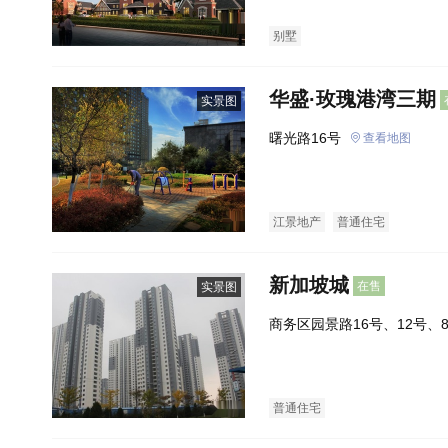
别墅
华盛·玫瑰港湾三期
实景图
曙光路16号
查看地图
江景地产
普通住宅
新加坡城
在售
实景图
商务区园景路16号、12号、
普通住宅