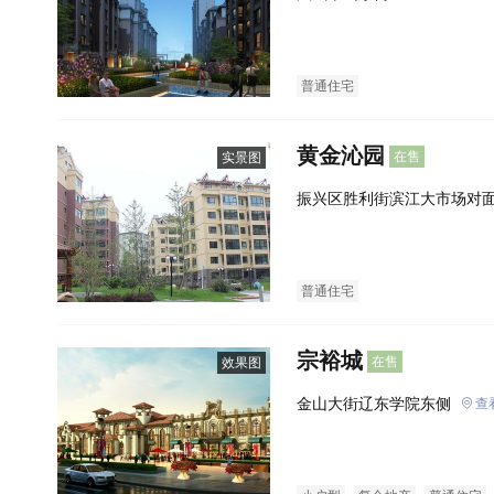
普通住宅
黄金沁园
在售
实景图
振兴区胜利街滨江大市场对
普通住宅
宗裕城
在售
效果图
金山大街辽东学院东侧
查