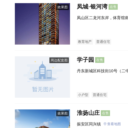
凤城·银河湾
在售
效果图
凤山区二龙河东岸，体育馆
教育地产
普通住宅
学子园
在售
周边配套图
丹东新城区科技街10号（二
小户型
普通住宅
淮扬山庄
在售
效果图
振安区同兴镇
查看地图