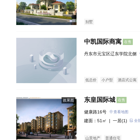
别墅
中凯国际商寓
在售
丹东市元宝区辽东学院北侧
低总价
小户型
酒店式公寓
东皇国际城
在售
效果图
健康路16号
查看地图
建面：51㎡ |
一居(1)
全
山景地产
普通住宅