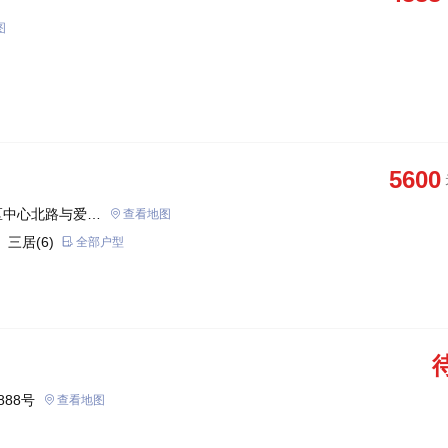
图
5600
区中心北路与爱河
查看地图
 三居(6)
全部户型
888号
查看地图