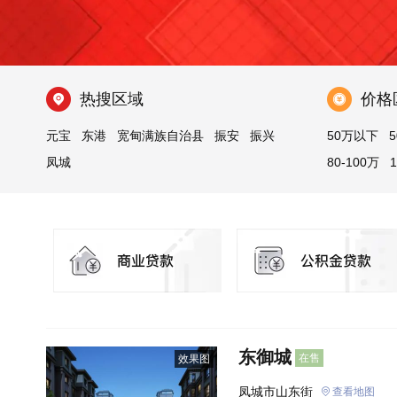
热搜区域
价格
元宝
东港
宽甸满族自治县
振安
振兴
50万以下
5
凤城
80-100万
东御城
在售
效果图
凤城市山东街
查看地图