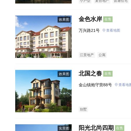
小户型
复合地产
普通住宅
金色水岸
在售
效果图
万兴路21号
查看地图
江景地产
公寓
北国之春
在售
效果图
金山镇炮守营88号
查看地
别墅
阳光北尚四期
在售
实景图