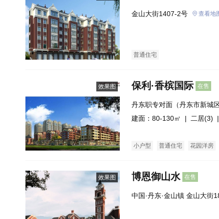
金山大街1407-2号
查看地
普通住宅
保利·香槟国际
在售
效果图
丹东职专对面（丹东市新城
大街交汇处）
建面：80-130㎡ |
二居(3)
|
小户型
普通住宅
花园洋房
博恩御山水
在售
效果图
中国·丹东·金山镇 金山大街1