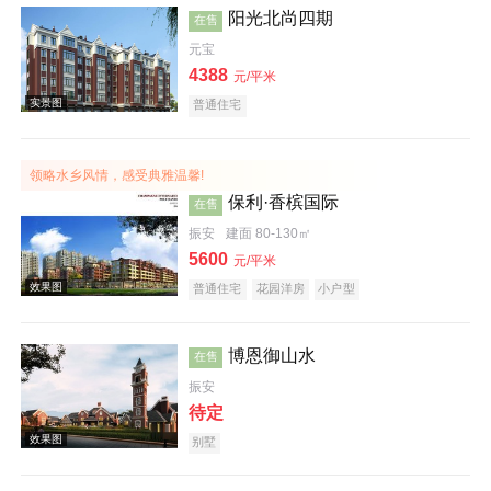
阳光北尚四期
在售
元宝
4388
元/平米
普通住宅
效果图
领略水乡风情，感受典雅温馨!
保利·香槟国际
在售
振安
建面 80-130㎡
5600
元/平米
普通住宅
花园洋房
小户型
效果图
博恩御山水
在售
振安
待定
别墅