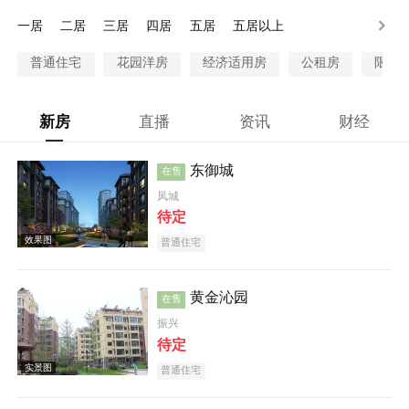
100万以上
一居
二居
三居
四居
五居
五居以上
普通住宅
花园洋房
经济适用房
公租房
限价
新房
直播
资讯
财经
东御城
在售
凤城
待定
普通住宅
黄金沁园
在售
振兴
待定
普通住宅