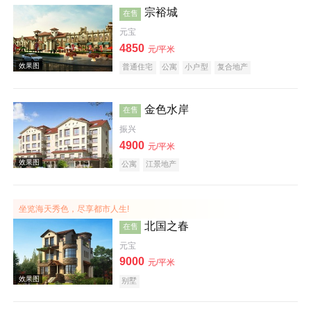
宗裕城
在售
元宝
效果图
4850
元/平米
普通住宅
公寓
小户型
复合地产
金色水岸
在售
振兴
4900
元/平米
实景图
公寓
江景地产
坐览海天秀色，尽享都市人生!
北国之春
在售
元宝
9000
元/平米
效果图
别墅