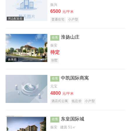
振兴
6500
元/平米
普通住宅
小户型
实景图
淮扬山庄
在售
振安
待定
别墅
中凯国际商寓
在售
实景图
元宝
4800
元/平米
酒店式公寓
低总价
小户型
东皇国际城
在售
振安
建面 51㎡