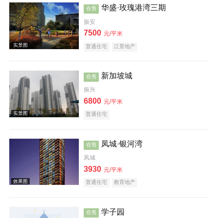
华盛·玫瑰港湾三期
在售
实景图
振安
7500
元/平米
普通住宅
江景地产
新加坡城
在售
振兴
6800
元/平米
效果图
普通住宅
凤城·银河湾
在售
凤城
3930
元/平米
普通住宅
教育地产
效果图
学子园
在售