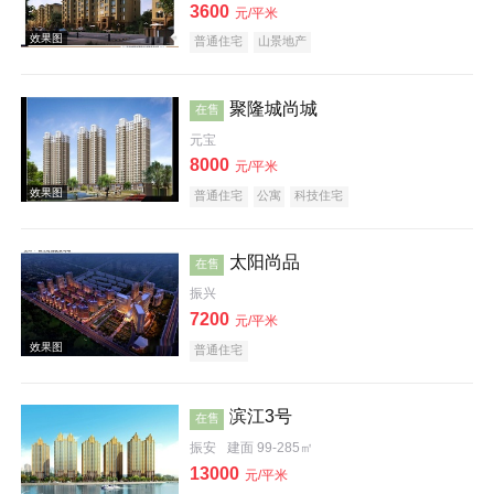
3600
效果图
元/平米
普通住宅
山景地产
聚隆城尚城
在售
元宝
8000
元/平米
普通住宅
公寓
科技住宅
周边配套图
太阳尚品
在售
振兴
7200
元/平米
普通住宅
效果图
滨江3号
在售
振安
建面 99-285㎡
13000
元/平米