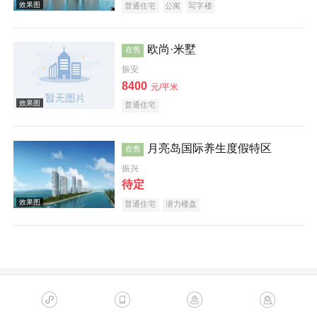
普通住宅
公寓
写字楼
欧尚·米墅
在售
振安
8400
元/平米
普通住宅
月亮岛国际养生度假特区
在售
效果图
振兴
待定
普通住宅
潜力楼盘
效果图